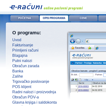
POČETNA
OPIS PROGRAMA
CENE
O programu:
Uvod
Fakturisanje
Primljeni računi
Blagajna
Putni nalozi
Obračun zarada
Banka
Zalihe
Trgovačko poslovanje
POS klijent
Radni nalozi i proizvodnja
Obračun PDV-a
Glavna knjiga i saldokonta