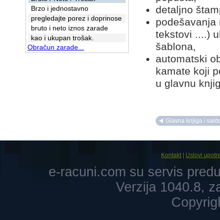
detaljno šta
Brzo i jednostavno
pregledajte porez i doprinose
podešavanja 
bruto i neto iznos zarade
tekstovi ....)
kao i ukupan trošak.
šablona,
Obračun zarade...
automatski o
kamate koji p
u glavnu knji
Glavna knjiga i sald
Kontakt
|
Uslovi upotr
e-racuni.com su servis pre
Verzija 1040.8, 
Copyrig