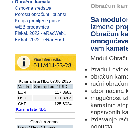
Obračun kamata
Obračun ka
Osnovna sredstva
Poreski obračuni i bilansi
Sa modulom
Knjiga primljene pošte
izmene prop
WEB prodavnica
Obračun ka
Fiskal. 2022 - eRacWeb1
Fiskal. 2022 - eRacPos1
omogućava 
vam kamate
Modul Obrač
izradu i evid
obračun kamat
Kursna lista NBS 07.08.2026
ručni obraču
Valuta
Srednji kurs / RSD
izbor načina k
EUR
117.3582
mogućnost izb
USD
101.8204
CHF
125.3024
kamatnih stopa
Kursna lista NBS
sopstvenih k
izdavanje ra
Obračun zarade
popusta,
Bruto / Neto / Trošak