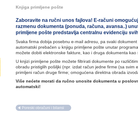
Knjiga primljene pošte
Zaboravite na ručni unos fajlova! E-računi omoguću
razmenu dokumenta (ponuda, računa, avansa..) unut
primljene pošte predstavlja centralnu evidenciju sv
Svaka firma dobija posebnu e-mail adresu, pa svaki dokument 
automatski prebačen u knjigu primljene pošte unutar programa 
možete dobiti elektronske fakture, kao i druga dokumenta kao št
U knjizi primljene pošte možete filtrirati dokumente po različitim 
obradu pristiglih pošiljki (npr. izdat račun jedne firme (sa svim
primljeni račun druge firme; omogućena direktna obrada izvoda
Više nećete morati da ručno unosite dokumenta u poslovni
automatski!
Poreski obračuni i bilansi