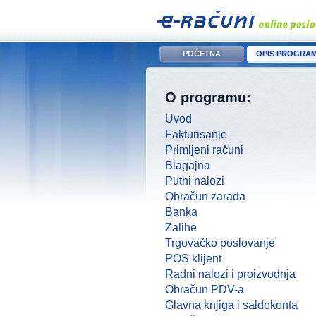
POČETNA
OPIS PROGRA
O programu:
Uvod
Fakturisanje
Primljeni računi
Blagajna
Putni nalozi
Obračun zarada
Banka
Zalihe
Trgovačko poslovanje
POS klijent
Radni nalozi i proizvodnja
Obračun PDV-a
Glavna knjiga i saldokonta