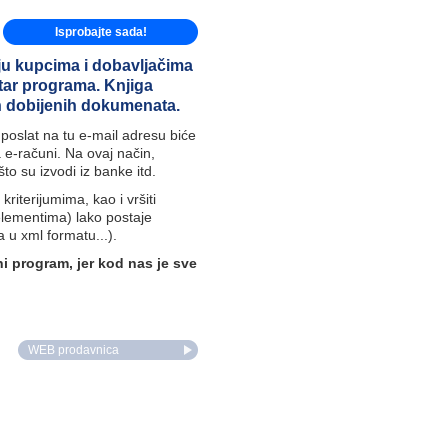
Isprobajte sada!
ju kupcima i dobavljačima
ar programa. Knjiga
ih dobijenih dokumenata.
poslat na tu e-mail adresu biće
e-računi. Na ovaj način,
o su izvodi iz banke itd.
kriterijumima, kao i vršiti
 elementima) lako postaje
 u xml formatu...).
 program, jer kod nas je sve
WEB prodavnica