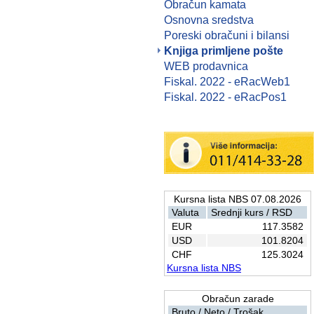
Obračun kamata
Osnovna sredstva
Poreski obračuni i bilansi
Knjiga primljene pošte
WEB prodavnica
Fiskal. 2022 - eRacWeb1
Fiskal. 2022 - eRacPos1
Kursna lista NBS 07.08.2026
Valuta
Srednji kurs / RSD
EUR
117.3582
USD
101.8204
CHF
125.3024
Kursna lista NBS
Obračun zarade
Bruto / Neto / Trošak