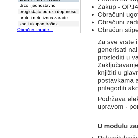
Brzo i jednostavno
Zakup - OPJ
pregledajte porez i doprinose
Obračuni ugo
bruto i neto iznos zarade
Obračuni zad
kao i ukupan trošak.
Obračun stipe
Obračun zarade...
Za sve vrste 
generisati na
proslediti u 
Zaključavanje
knjižiti u gl
postavkama a
prilagoditi a
Podržava ele
upravom - por
U modulu zar
Rekapitulaci