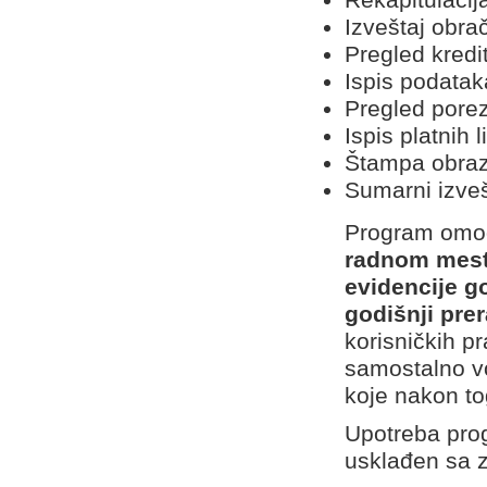
Izveštaj obra
Pregled kredi
Ispis podatak
Pregled porez
Ispis platnih 
Štampa obraz
Sumarni izve
Program om
radnom mes
evidencije g
godišnji pr
korisničkih p
samostalno vođ
koje nakon to
Upotreba prog
usklađen sa 