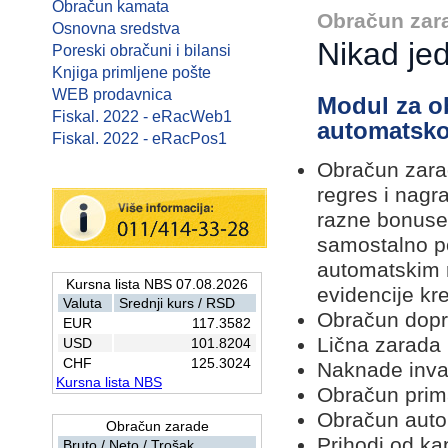
Obračun kamata
Obračun zar
Osnovna sredstva
Nikad je
Poreski obračuni i bilansi
Knjiga primljene pošte
WEB prodavnica
Modul za o
Fiskal. 2022 - eRacWeb1
automatsko 
Fiskal. 2022 - eRacPos1
Obračun zarad
regres i nagr
razne bonuse
samostalno p
automatskim 
Kursna lista NBS 07.08.2026
evidencije kre
Valuta
Srednji kurs / RSD
Obračun dopr
EUR
117.3582
Lična zarada
USD
101.8204
CHF
125.3024
Naknade invali
Kursna lista NBS
Obračun prima
Obračun auto
Obračun zarade
Prihodi od ka
Bruto / Neto / Trošak