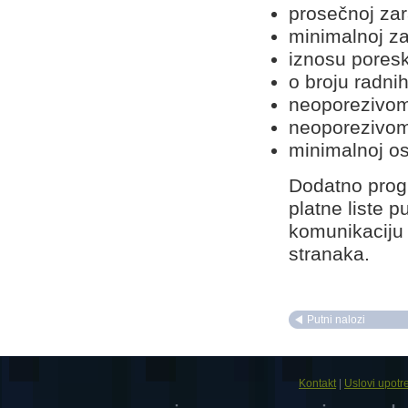
prosečnoj zar
minimalnoj za
iznosu pores
o broju radnih
neoporezivom
neoporezivom
minimalnoj o
Dodatno progr
platne liste 
komunikaciju 
stranaka.
Putni nalozi
Kontakt
|
Uslovi upotr