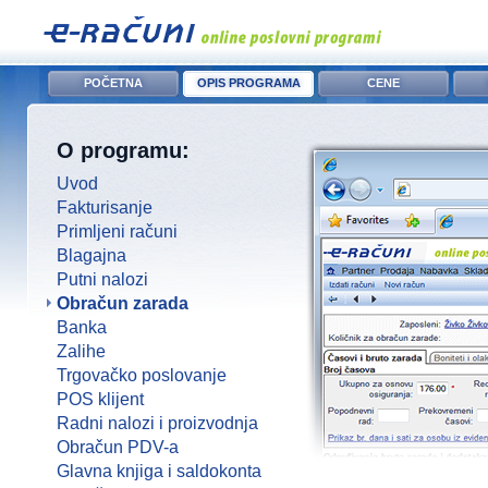
POČETNA
OPIS PROGRAMA
CENE
O programu:
Uvod
Fakturisanje
Primljeni računi
Blagajna
Putni nalozi
Obračun zarada
Banka
Zalihe
Trgovačko poslovanje
POS klijent
Radni nalozi i proizvodnja
Obračun PDV-a
Glavna knjiga i saldokonta