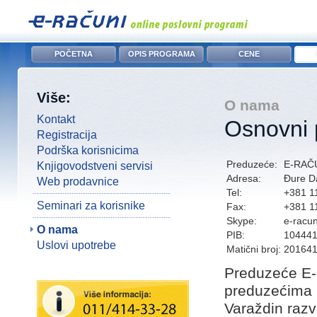
POČETNA
OPIS PROGRAMA
CENE
Više:
O nama
Kontakt
Osnovni 
Registracija
Podrška korisnicima
Preduzeće:
E-RAČU
Knjigovodstveni servisi
Adresa:
Đure Da
Web prodavnice
Tel:
+381 1
Seminari za korisnike
Fax:
+381 1
Skype:
e-racun
O nama
PIB:
10444
Uslovi upotrebe
Matični broj:
20164
Preduzeće E-
preduzećima 
Varaždin razv