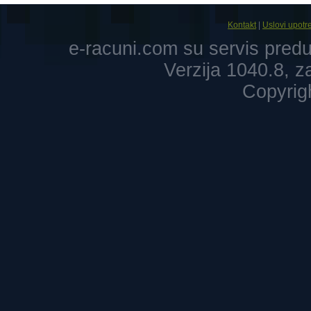
Kontakt
|
Uslovi upotr
e-racuni.com su servis pre
Verzija 1040.8, 
Copyrig