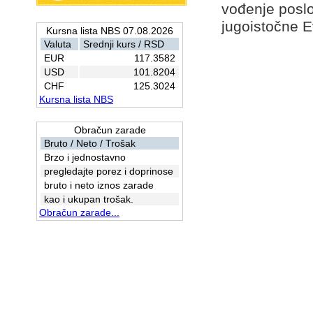
vođenje posl
jugoistočne E
Kursna lista NBS 07.08.2026
Valuta
Srednji kurs / RSD
EUR
117.3582
USD
101.8204
CHF
125.3024
Kursna lista NBS
Obračun zarade
Bruto / Neto / Trošak
Brzo i jednostavno
pregledajte porez i doprinose
bruto i neto iznos zarade
kao i ukupan trošak.
Obračun zarade...