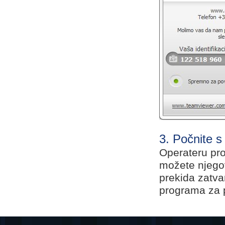
3. Počnite s
Operateru pr
možete njegov
prekida zatva
programa za p