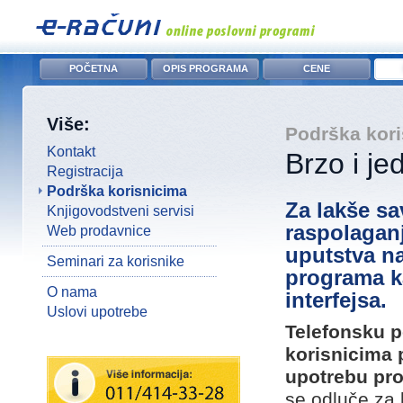
POČETNA
OPIS PROGRAMA
CENE
Više:
Podrška kor
Kontakt
Brzo i j
Registracija
Podrška korisnicima
Za lakše sa
Knjigovodstveni servisi
raspolagan
Web prodavnice
uputstva n
Seminari za korisnike
programa k
O nama
interfejsa.
Uslovi upotrebe
Telefonsku p
korisnicima 
upotrebu pr
se odluče za 