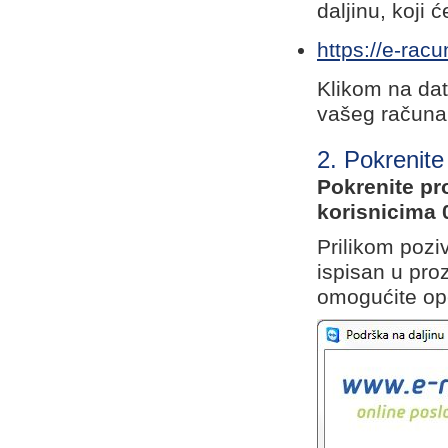
daljinu, koji 
https://e-ra
Klikom na dat
vašeg računa
2. Pokrenit
Pokrenite pr
korisnicima 
Prilikom pozi
ispisan u pro
omogućite op