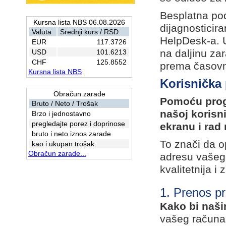
Besplatna pod
Kursna lista NBS 06.08.2026
dijagnosticir
Valuta
Srednji kurs / RSD
HelpDesk-a. 
EUR
117.3726
na daljinu z
USD
101.6213
CHF
125.8552
prema časovno
Kursna lista NBS
Korisnička 
Obračun zarade
Pomoću progr
Bruto / Neto / Trošak
našoj korisn
Brzo i jednostavno
pregledajte porez i doprinose
ekranu i rad
bruto i neto iznos zarade
To znači da o
kao i ukupan trošak.
Obračun zarade...
adresu vašeg 
kvalitetnija i 
1. Prenos p
Kako bi naši
vašeg računa