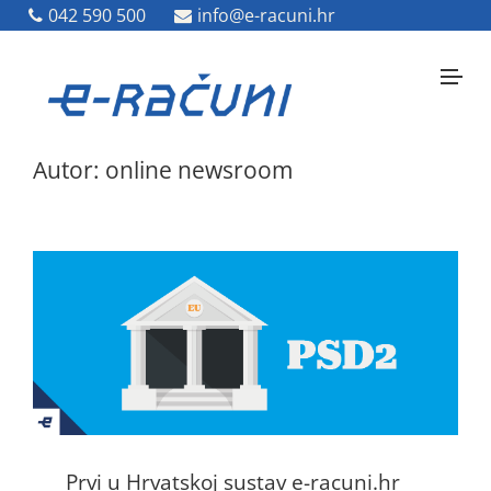
042 590 500
042 590 500
info@e-racuni.hr
info@e-racuni.hr
Autor:
online newsroom
Prvi u Hrvatskoj sustav e-racuni.hr