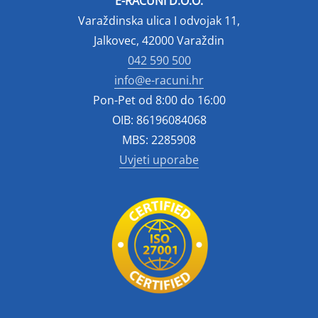
E-RAČUNI D.O.O.
Varaždinska ulica I odvojak 11,
Jalkovec, 42000 Varaždin
042 590 500
info@e-racuni.hr
Pon-Pet od 8:00 do 16:00
OIB: 86196084068
MBS: 2285908
Uvjeti uporabe