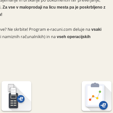
.
Za vse v maloprodaji na licu mesta pa je poskrbljeno z
u!
ave? Ne skrbite! Program e-racuni.com deluje na
vsaki
li namiznih računalnikih) in na
vseh operacijskih