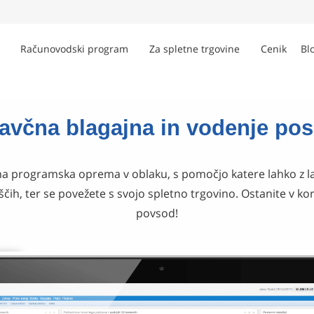
Računovodski program
Za spletne trgovine
Cenik
Bl
davčna blagajna in vodenje pos
a programska oprema v oblaku, s pomočjo katere lahko z lah
ščih, ter se povežete s svojo spletno trgovino. Ostanite v k
povsod!