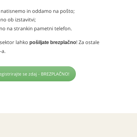
s natisnemo in oddamo na pošto;
o ob izstavitvi;
no na strankin pametni telefon.
 sektor lahko
! Za ostale
pošiljate brezplačno
-a.
egistrirajte se zdaj - BREZPLAČNO!