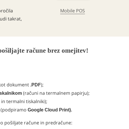
oročila
Mobile POS
di takrat,
)
pošiljajte račune brez omejitev!
 (kot dokument
);
.PDF
(računi na termalnem papirju);
iskalnikom
i in termalni tiskalniki);
a (podpiramo
Google Cloud Print).
o pošiljate račune in predračune: