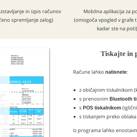
zstavljanje in izpis računov
Mobilna aplikacija za p
učeno spremljanje zalog)
(omogoča vpogled v grafe tu
kadar ste na poti
Tiskajte in 
Račune lahko
:
natisnete
z običajnim tiskalnikom
s prenosnim
Bluetooth t
s
(igličn
POS tiskalnikom
s tiskanjem preko oblak
Iz programa lahko enostavn