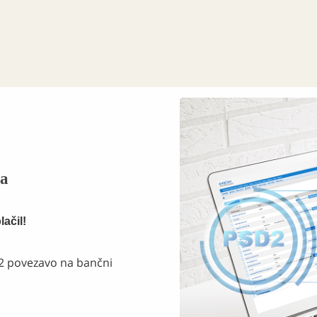
ta
ačil!
D2 povezavo na bančni