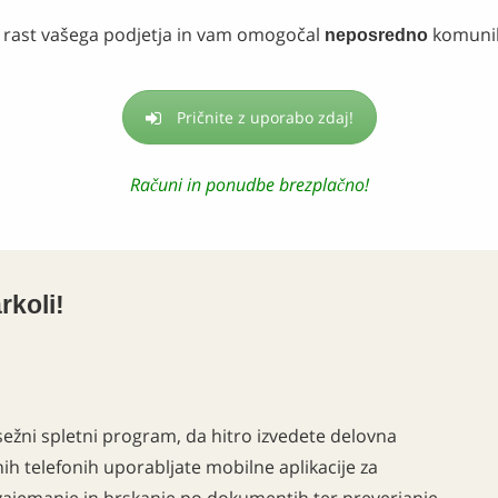
l rast vašega podjetja in vam omogočal
komunik
neposredno
Pričnite z uporabo zdaj!
Računi in ponudbe brezplačno!
rkoli!
žni spletni program, da hitro izvedete delovna
ih telefonih uporabljate mobilne aplikacije za
, zajemanje in brskanje po dokumentih ter preverjanje,