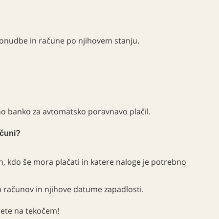
ponudbe in račune po njihovem stanju.
tno banko za avtomatsko poravnavo plačil.
ačuni?
n, kdo še mora plačati in katere naloge je potrebno
 računov in njihove datume zapadlosti.
nete na tekočem!