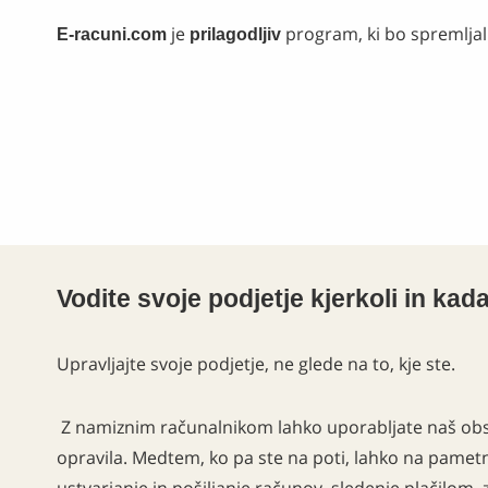
je
program, ki bo spremlja
E-racuni.com
prilagodljiv
Vodite svoje podjetje kjerkoli in kada
Upravljajte svoje podjetje, ne glede na to, kje ste.
Z namiznim računalnikom lahko uporabljate naš obse
opravila. Medtem, ko pa ste na poti, lahko na pametn
ustvarjanje in pošiljanje računov, sledenje plačilom