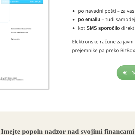
po navadni pošti – za va
tudi samodejn
po emailu –
kot
direkt
SMS sporočilo
Elektronske račune za javni
prejemnike pa preko BizBox
R
Imejte popoln nadzor nad svojimi financami