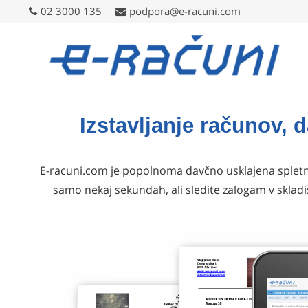
02 3000 135
02 3000 135
podpora@e-racuni.com
podpora@e-racuni.com
Izstavljanje računov, 
E-racuni.com je popolnoma davčno usklajena spletn
samo nekaj sekundah, ali sledite zalogam v skladi