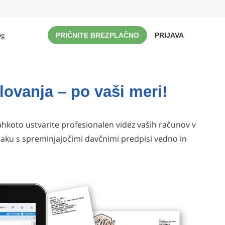
og
PRIČNITE BREZPLAČNO
PRIJAVA
lovanja – po vaši meri!
koto ustvarite profesionalen videz vaših računov v
oraku s spreminjajočimi davčnimi predpisi vedno in