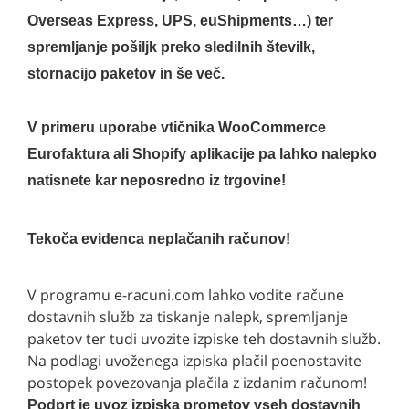
Overseas Express, UPS, euShipments…) ter
spremljanje pošiljk preko sledilnih številk,
stornacijo paketov in še več.
V primeru uporabe vtičnika WooCommerce
Eurofaktura ali Shopify aplikacije pa lahko nalepko
natisnete kar neposredno iz trgovine!
Tekoča evidenca neplačanih računov!
V programu e-racuni.com lahko vodite račune
dostavnih služb za tiskanje nalepk, spremljanje
paketov ter tudi uvozite izpiske teh dostavnih služb.
Na podlagi uvoženega izpiska plačil poenostavite
postopek povezovanja plačila z izdanim računom!
Podprt je uvoz izpiska prometov vseh dostavnih