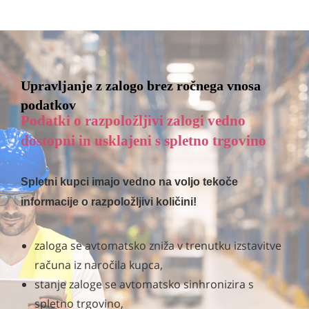
Upravljanje z zalogo brez ročnega vnosa
podatkov
Podatki o razpoložljivi zalogi vedno
dostopni in usklajeni s spletno trgovino
Spletni kupci imajo vedno na voljo tekoče
informacije o razpoložljivi količini!
zaloga se avtomatsko zniža v trenutku izstavitve
računa iz naročila kupca,
stanje zaloge se avtomatsko sinhronizira s
spletno trgovino,