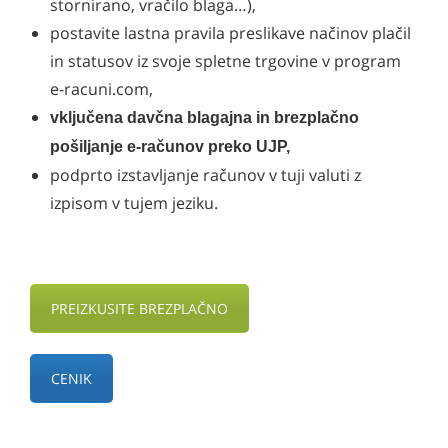
stornirano, vračilo blaga…),
postavite lastna pravila preslikave načinov plačil
in statusov iz svoje spletne trgovine v program
e-racuni.com,
vključena davčna blagajna in brezplačno
pošiljanje e-računov preko UJP,
podprto izstavljanje računov v tuji valuti z
izpisom v tujem jeziku.
PREIZKUSITE BREZPLAČNO
CENIK