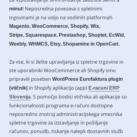
! Neposredna povezava s spletnimi
minut
trgovinami je na voljo na vodilnih platformah
Magento, WooCommerce, Shopify, Wix,
Stripe, Squarespace,
Prestashop, Shoptet, EcWid,
Weebly, WHMCS, Etsy, Shopamine in OpenCart.
Za vse, ki si želite upravljanja iz spletne trgovine in
ste uporabniki WooCommerce ali Shopify smo
pripravili poseben
WordPress Eurofaktura plugin
in Shopify aplikacijo (app)
(vtičnik)
E‑racuni ERP
. S pomočjo bodisi vtičnika ali aplikacije so
Slovenija
funkcionalnosti programa e-računi dostopne
neposredno znotraj administracijskega vmesnika
spletne trgovine za izstavljanje in pošiljanje
računov, ponudb, tiskanje nalepk dostavnih služb