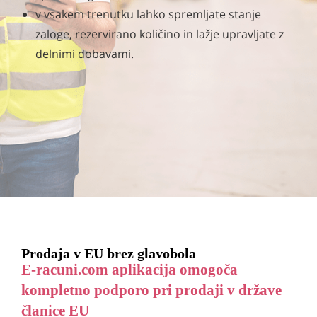
v vsakem trenutku lahko spremljate stanje
zaloge, rezervirano količino in lažje upravljate z
delnimi dobavami.
Prodaja v EU brez glavobola
E-racuni.com aplikacija omogoča
kompletno podporo pri prodaji v države
članice EU