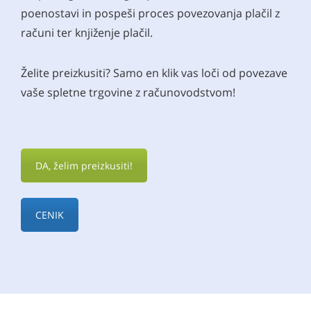
poenostavi in ​​pospeši proces povezovanja plačil z
računi ter knjiženje plačil.
Želite preizkusiti? Samo en klik vas loči od povezave
vaše spletne trgovine z računovodstvom!
DA, želim preizkusiti!
CENIK