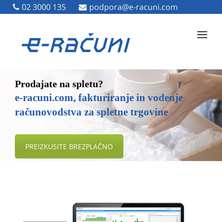
02 3000 135
02 3000 135
podpora@e-racuni.com
podpora@e-racuni.com
Prodajate na spletu?
e-racuni.com, fakturiranje in vodenje
računovodstva za spletne trgovine
PREIZKUSITE BREZPLAČNO