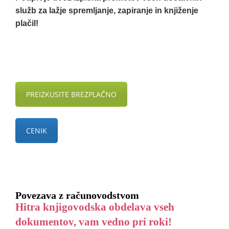
služb za lažje spremljanje, zapiranje in knjiženje
plačil!
PREIZKUSITE BREZPLAČNO
CENIK
Povezava z računovodstvom
Hitra knjigovodska obdelava vseh
dokumentov, vam vedno pri roki!