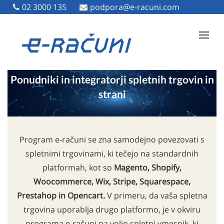
02 3000 135
02 3000 135
podpora@e-racuni.com
podpora@e-racuni.com
Ponudniki in integratorji spletnih trgovin in
strani
Program e-računi se zna samodejno povezovati s
spletnimi trgovinami, ki tečejo na standardnih
platformah, kot so
Magento, Shopify,
Woocommerce, Wix, Stripe, Squarespace,
Prestahop in Opencart.
V primeru, da vaša spletna
trgovina uporablja drugo platformo, je v okviru
programa e-računi na voljo spletni vmesnik, ki