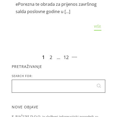
ePorezna te obrada za prijenos završnog
salda poslovne godine u […]
VIŠE
1
2
…
12
PRETRAŽIVANJE
SEARCH FOR:
NOVE OBJAVE
E-RAČUNI D.O.O. je službeni informacijski posrednik za