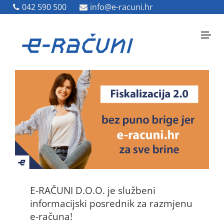
042 590 500
042 590 500
info@e-racuni.hr
info@e-racuni.hr
E-RAČUNI D.O.O. je službeni
informacijski posrednik za razmjenu
e-računa!