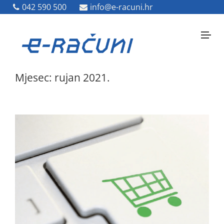
042 590 500
042 590 500
info@e-racuni.hr
info@e-racuni.hr
Mjesec: rujan 2021.