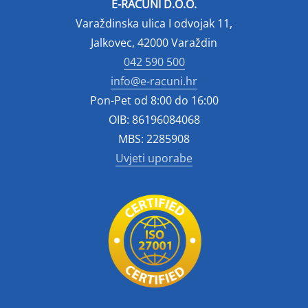
E-RAČUNI D.O.O.
Varaždinska ulica I odvojak 11,
Jalkovec, 42000 Varaždin
042 590 500
info@e-racuni.hr
Pon-Pet od 8:00 do 16:00
OIB: 86196084068
MBS: 2285908
Uvjeti uporabe