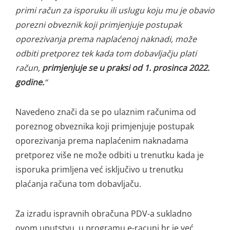
primi račun za isporuku ili uslugu koju mu je obavio
porezni obveznik koji primjenjuje postupak
oporezivanja prema naplaćenoj naknadi, može
odbiti pretporez tek kada tom dobavljačju plati
račun,
primjenjuje se u praksi od 1. prosinca 2022.
godine.
“
Navedeno znači da se po ulaznim računima od
poreznog obveznika koji primjenjuje postupak
oporezivanja prema naplaćenim naknadama
pretporez više ne može odbiti u trenutku kada je
isporuka primljena već isključivo u trenutku
plaćanja računa tom dobavljaču.
Za izradu ispravnih obračuna PDV-a sukladno
ovom uputstvu, u programu e-racuni.hr je već