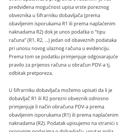
predviđena mogućnost upisa vrste poreznog
obveznika u šifrarniku dobavljača (prema
obavljenim isporukama R1 ili prema naplaćenim
naknadama R2) dok je unos podatka o “tipu
računa” (R1, R2, …) jedan od obaveznih podataka
pri unosu novog ulaznog računa u evidenciju.
Prema tom se podatku primjenjuje odgovarajuće
pravilo za prijenos računa u obračun PDV-a tj.
odbitak pretporeza.
U šifrarniku dobavljača možemo upisati da li je
dobavljač R1 ili R2 porezni obveznik odnosno
primjenjuje li način obračuna PDV-a prema
obavljenim isporukama (R1) ili prema naplaćenim
naknadama (R2). Podatak upisujemo na stranici s
osnovnim podacima o dobavljaču, unutar polja