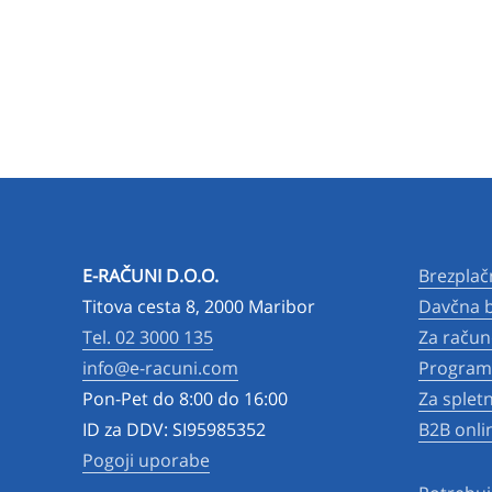
E-RAČUNI D.O.O.
Brezplač
Titova cesta 8, 2000 Maribor
Davčna b
Tel. 02 3000 135
Za račun
info@e-racuni.com
Program 
Pon-Pet do 8:00 do 16:00
Za splet
ID za DDV: SI95985352
B2B onli
Pogoji uporabe