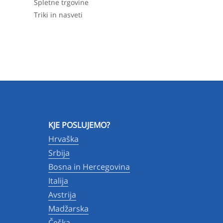
Spletne trgovine
Triki in nasveti
KJE POSLUJEMO?
Hrvaška
Srbija
Bosna in Hercegovina
Italija
Avstrija
Madžarska
Češka