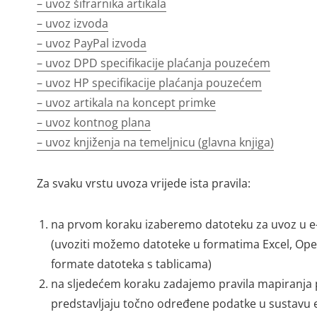
–
uvoz šifrarnika artikala
–
uvoz izvoda
–
uvoz PayPal izvoda
–
uvoz DPD specifikacije plaćanja pouzećem
–
uvoz HP specifikacije plaćanja pouzećem
–
uvoz artikala na koncept primke
–
uvoz kontnog plana
–
uvoz knjiženja na temeljnicu (glavna knjiga)
Za svaku vrstu uvoza vrijede ista pravila:
na prvom koraku izaberemo datoteku za uvoz u e-r
(uvoziti možemo datoteke u formatima Excel, Ope
formate datoteka s tablicama)
na sljedećem koraku zadajemo pravila mapiranja p
predstavljaju točno određene podatke u sustavu e