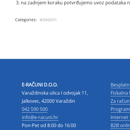
na zadnjem koraku potvrđujemo uvoz podataka na
Categories:
NOVOSTI
E-RAČUNI D.O.O.
Besplatn
Varaždinska ulica I odvojak 11,
Fiskalna
Jalkovec, 42000 Varaždin
Za raču
042 590 500
Program 
info@e-racuni.hr
Internet
Pon-Pet od 8:00 do 16:00
B2B onli