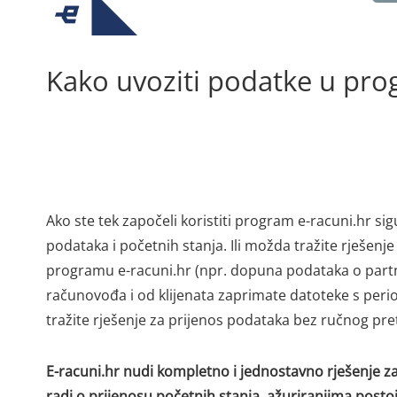
Kako uvoziti podatke u pro
Ako ste tek započeli koristiti program e-racuni.hr
podataka i početnih stanja. Ili možda tražite rješen
programu e-racuni.hr (npr. dopuna podataka o partner
računovođa i od klijenata zaprimate datoteke s per
tražite rješenje za prijenos podataka bez ručnog pre
E-racuni.hr nudi kompletno i jednostavno rješenje za 
radi o prijenosu početnih stanja, ažuriranjima posto