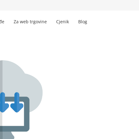
đe
Za web trgovine
Cjenik
Blog