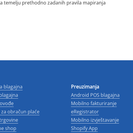
 temelju prethodno zadanih pravila mapiranja
a blagajna
Preuzimanja
 blagajna
Android POS blagajna
novođe
Mobilno fakturiranje
za obračun plaće
eRegistrator
 trgovine
Mobilno izvještavanje
ne shop
Shopify App