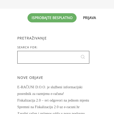
ISPROBAJTE BESPLATNO
PRIJAVA
PRETRAŽIVANJE
SEARCH FOR:
NOVE OBJAVE
E-RAČUNI D.O.O. je službeni informacijski
posrednik za razmjenu e-računa!
Fiskalizacija 2.0 – svi odgovori na jednom mjestu
Spremni na Fiskalizaciju 2.0 uz e-racuni.hr
Završni račun i prijenos salda u novu poslovnu