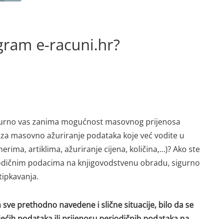
gram e-racuni.hr?
 sigurno vas zanima mogućnost masovnog prijenosa
je za masovno ažuriranje podataka koje već vodite u
ima, artiklima, ažuriranje cijena, količina,…)? Ako ste
iodičnim podacima na knjigovodstvenu obradu, sigurno
tipkavanja.
sve prethodno navedene i slične situacije, bilo da se
jećih podataka ili prijenosu periodičnih podataka na