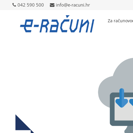
042 590 500
042 590 500
info@e-racuni.hr
info@e-racuni.hr
Za računovo