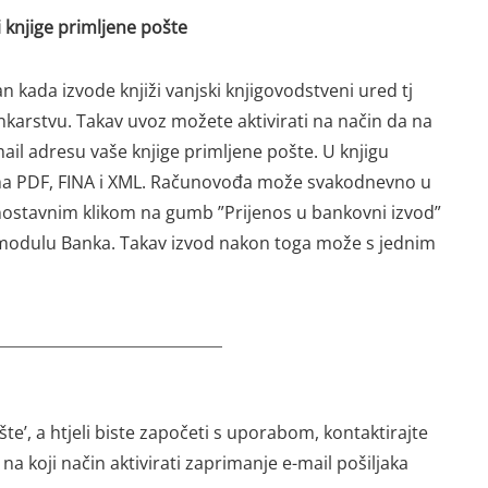
 knjige primljene pošte
n kada izvode knjiži vanjski knjigovodstveni ured tj
karstvu. Takav uvoz možete aktivirati na način da na
il adresu vaše knjige primljene pošte. U knjigu
ma PDF, FINA i XML. Računovođa može svakodnevno u
dnostavnim klikom na gumb ”Prijenos u bankovni izvod”
 u modulu Banka. Takav izvod nakon toga može s jednim
te’, a htjeli biste započeti s uporabom, kontaktirajte
na koji način aktivirati zaprimanje e-mail pošiljaka