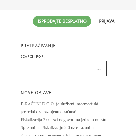
ISPROBAJTE BESPLATNO
PRIJAVA
PRETRAŽIVANJE
SEARCH FOR:
NOVE OBJAVE
E-RAČUNI D.O.O. je službeni informacijski
posrednik za razmjenu e-računa!
Fiskalizacija 2.0 – svi odgovori na jednom mjestu
Spremni na Fiskalizaciju 2.0 uz e-racuni.hr
Završni račun i prijenos salda u novu poslovnu