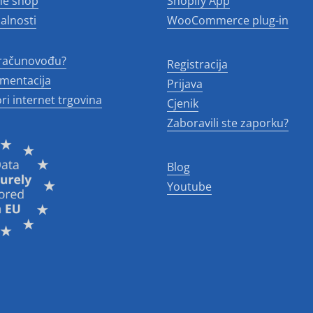
ne shop
Shopify App
alnosti
WooCommerce plug-in
 računovođu?
Registracija
mentacija
Prijava
ri internet trgovina
Cjenik
Zaboravili ste zaporku?
Blog
Youtube