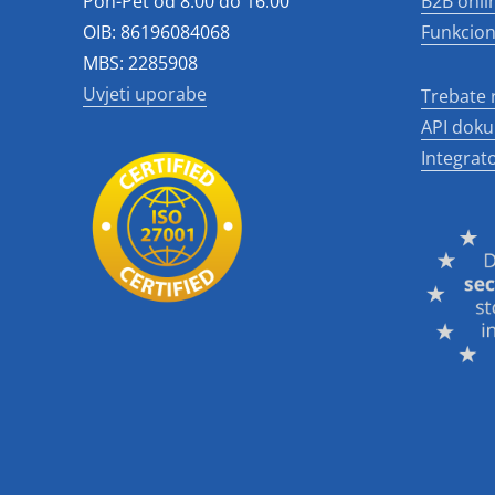
Pon-Pet od 8:00 do 16:00
B2B onli
OIB: 86196084068
Funkcion
MBS: 2285908
Uvjeti uporabe
Trebate
API doku
Integrato