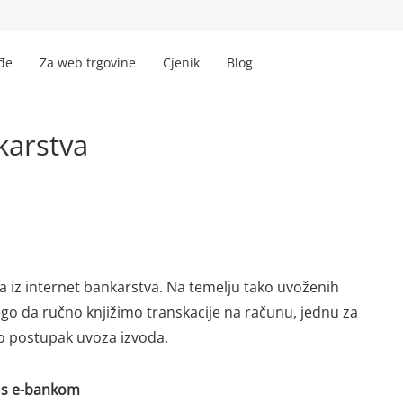
đe
Za web trgovine
Cjenik
Blog
karstva
iz internet bankarstva. Na temelju tako uvoženih
go da ručno knjižimo transkacije na računu, jednu za
o postupak uvoza izvoda.
m s e-bankom