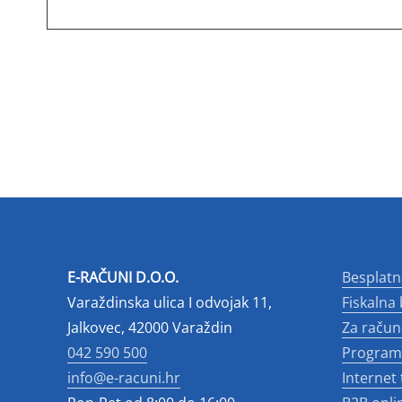
E-RAČUNI D.O.O.
Besplatn
Varaždinska ulica I odvojak 11,
Fiskalna
Jalkovec, 42000 Varaždin
Za raču
042 590 500
Program 
info@e-racuni.hr
Internet