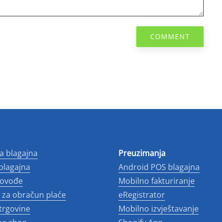
COMMENT
a blagajna
Preuzimanja
 blagajna
Android POS blagajna
novođe
Mobilno fakturiranje
za obračun plaće
eRegistrator
 trgovine
Mobilno izvještavanje