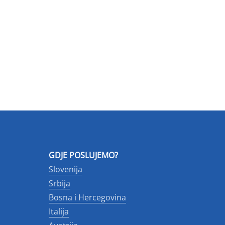
GDJE POSLUJEMO?
Slovenija
Srbija
Bosna i Hercegovina
Italija