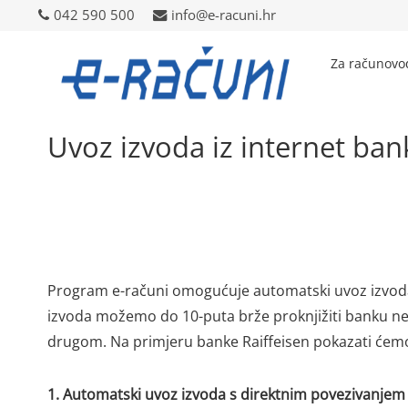
042 590 500
042 590 500
info@e-racuni.hr
info@e-racuni.hr
Za računovo
Uvoz izvoda iz internet ban
Program e-računi omogućuje automatski uvoz izvoda 
izvoda možemo do 10-puta brže proknjižiti banku ne
drugom. Na primjeru banke Raiffeisen pokazati ćem
1. Automatski uvoz izvoda s direktnim povezivanje