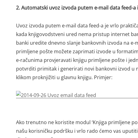
2. Automatski uvoz izvoda putem e-mail data feed-a i
Uvoz izvoda putem e-mail data feed-a je vrlo praktiča
kada knjigovodstveni ured nema pristup internet ban
banki uredite dnevno slanje bankovnih izvoda na e-ma
primljene pošte možete zaprimati izvode u formati
e-računima provjeravati knjigu primljene pošte i je
potvrditi primitak i generirati novi bankovni izvod
klikom proknjižiti u glavnu knjigu. Primjer:
Ako trenutno ne koristite modul ‘Knjiga primljene poš
našu korisničku podršku i vrlo rado ćemo vas uputiti 