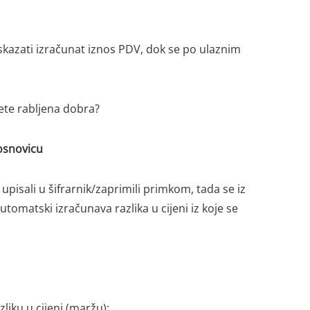
skazati izračunat iznos PDV, dok se po ulaznim
ete rabljena dobra?
 osnovicu
isali u šifrarnik/zaprimili primkom, tada se iz
tomatski izračunava razlika u cijeni iz koje se
iku u cijeni (maržu):