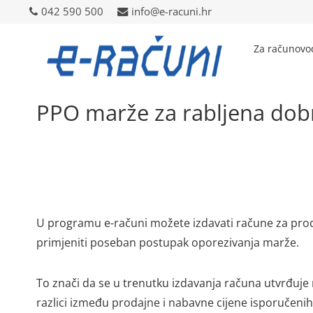
042 590 500
042 590 500
info@e-racuni.hr
info@e-racuni.hr
Za računovo
PPO marže za rabljena dob
U programu e-računi možete izdavati račune za prod
primjeniti poseban postupak oporezivanja marže.
To znači da se u trenutku izdavanja računa utvrđuj
razlici između prodajne i nabavne cijene isporučenih