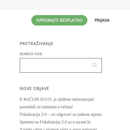
ISPROBAJTE BESPLATNO
PRIJAVA
PRETRAŽIVANJE
SEARCH FOR:
NOVE OBJAVE
E-RAČUNI D.O.O. je službeni informacijski
posrednik za razmjenu e-računa!
Fiskalizacija 2.0 – svi odgovori na jednom mjestu
Spremni na Fiskalizaciju 2.0 uz e-racuni.hr
Završni račun i prijenos salda u novu poslovnu