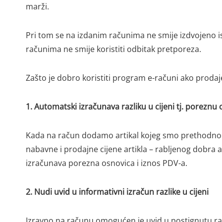
marži.
Pri tom se na izdanim računima ne smije izdvojeno i
računima ne smije koristiti odbitak pretporeza.
Zašto je dobro koristiti program e-računi ako prodaj
1. Automatski izračunava razliku u cijeni tj. poreznu
Kada na račun dodamo artikal kojeg smo prethodno up
nabavne i prodajne cijene artikla – rabljenog dobra au
izračunava porezna osnovica i iznos PDV-a.
2. Nudi uvid u informativni izračun razlike u cijeni
Izravno na računu omogućen je uvid u postignutu razl