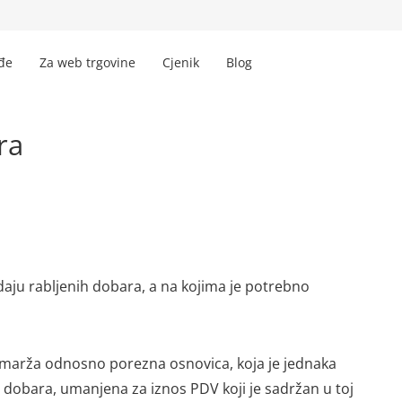
đe
Za web trgovine
Cjenik
Blog
ra
aju rabljenih dobara, a na kojima je potrebno
e marža odnosno porezna osnovica, koja je jednaka
 dobara, umanjena za iznos PDV koji je sadržan u toj