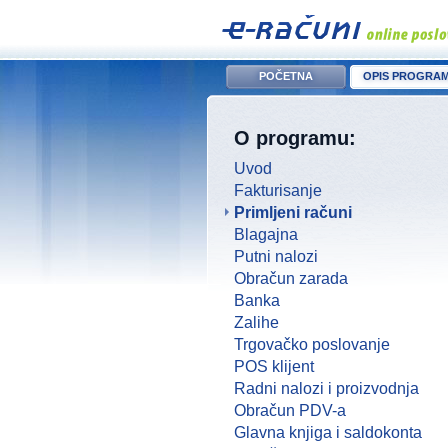
POČETNA
OPIS PROGRA
O programu:
Uvod
Fakturisanje
Primljeni računi
Blagajna
Putni nalozi
Obračun zarada
Banka
Zalihe
Trgovačko poslovanje
POS klijent
Radni nalozi i proizvodnja
Obračun PDV-a
Glavna knjiga i saldokonta