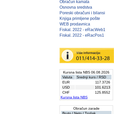
Obračun kamata
Osnovna sredstva
Poreski obračuni i bilansi
Knjiga primljene pošte
WEB prodavnica
Fiskal. 2022 - eRacWeb1
Fiskal. 2022 - eRacPos1
Kursna lista NBS 06.08.2026
Valuta
Srednji kurs / RSD
EUR
117.3726
USD
101.6213
CHF
125.8552
Kursna lista NBS
Obračun zarade
Bruto / Neto / Trošak