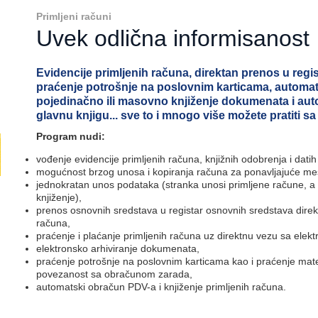
Primljeni računi
Uvek odlična informisanost
Evidencije primljenih računa, direktan prenos u regi
praćenje potrošnje na poslovnim karticama, automa
pojedinačno ili masovno knjiženje dokumenata i au
glavnu knjigu... sve to i mnogo više možete pratiti s
Program nudi:
vođenje evidencije primljenih računa, knjižnih odobrenja i dati
mogućnost brzog unosa i kopiranja računa za ponavljajuće m
jednokratan unos podataka (stranka unosi primljene račune, a 
knjiženje),
prenos osnovnih sredstava u registar osnovnih sredstava direk
računa,
praćenje i plaćanje primljenih računa uz direktnu vezu sa ele
elektronsko arhiviranje dokumenata,
praćenje potrošnje na poslovnim karticama kao i praćenje mater
povezanost sa obračunom zarada,
automatski obračun PDV-a i knjiženje primljenih računa.