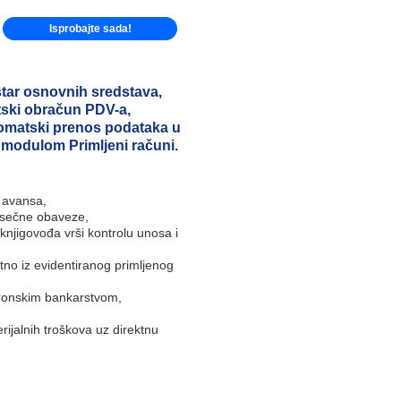
Isprobajte sada!
star osnovnih sredstava,
tski obračun PDV-a,
tomatski prenos podataka u
a modulom Primljeni računi.
h avansa,
esečne obaveze,
knjigovođa vrši kontrolu unosa i
tno iz evidentiranog primljenog
ktronskim bankarstvom,
ijalnih troškova uz direktnu