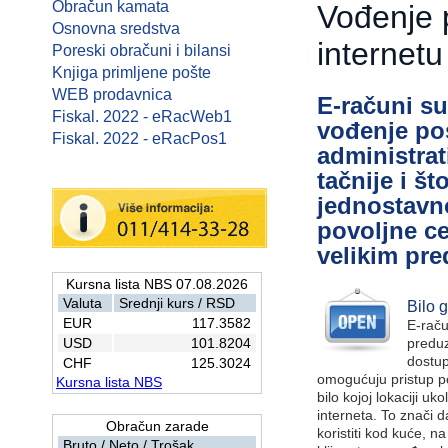
Obračun kamata
Vođenje 
Osnovna sredstva
internetu
Poreski obračuni i bilansi
Knjiga primljene pošte
WEB prodavnica
E-računi su
Fiskal. 2022 - eRacWeb1
vođenje po
Fiskal. 2022 - eRacPos1
administrat
tačnije i št
jednostavn
povoljne ce
velikim pre
Kursna lista NBS 07.08.2026
Valuta
Srednji kurs / RSD
Bilo g
EUR
117.3582
E-raču
USD
101.8204
preduz
dostup
CHF
125.3024
omogućuju pristup p
Kursna lista NBS
bilo kojoj lokaciji uk
interneta. To znači
Obračun zarade
koristiti kod kuće, n
Bruto / Neto / Trošak