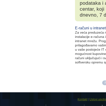
podataka i 
centar, koj
dnevno, 7 d
E-računi u intrane
Za veća preduzeća 
instalacije e-računa 
intranet mrežu. Pro
prilagođavamo vašim
u vaše postojeće IT 
mogućnost kupovine
računi uključujući i 
softversku opremu s
F
Kontakt
|
Uslovi upotr