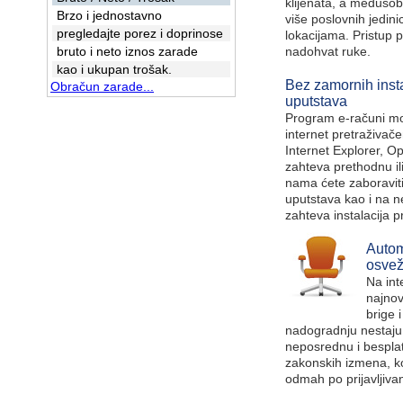
klijenata, a međusob
Brzo i jednostavno
više poslovnih jedinic
pregledajte porez i doprinose
lokacijama. Pristup 
bruto i neto iznos zarade
nadohvat ruke.
kao i ukupan trošak.
Bez zamornih insta
Obračun zarade...
uputstava
Program e-računi mož
internet pretraživače
Internet Explorer, Ope
zahteva prethodnu ili
nama ćete zaboraviti
uputstava kao i na n
zahteva instalacija
Autom
osvež
Na int
najnov
brige 
nadogradnju nestaju
neposrednu i bespla
zakonskih izmena, k
odmah po prijavljiva