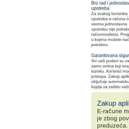
Brz rad i jednosta
upotreba
Za svakog korisnika 
upotreba e-računa će
veoma jednostavna.
upotrebu nije potreb
računovodstva. Prog
u kojima možete naći
potrebno.
Garantovana sigurn
Svi vaši podaci su za
samo onima koji imaj
lozinku. Korisnici mo
pristupa. Zakup aplik
uključuje automatsku
kopija za zaštitu vaš
Zakup apli
E-račune mo
je zbog po
preduzeća. 