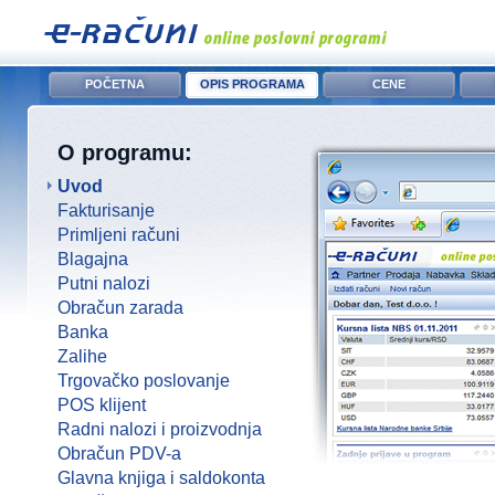
POČETNA
OPIS PROGRAMA
CENE
O programu:
Uvod
Fakturisanje
Primljeni računi
Blagajna
Putni nalozi
Obračun zarada
Banka
Zalihe
Trgovačko poslovanje
POS klijent
Radni nalozi i proizvodnja
Obračun PDV-a
Glavna knjiga i saldokonta