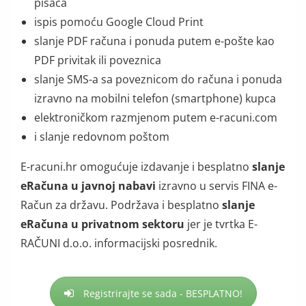
pisača
ispis pomoću Google Cloud Print
slanje PDF računa i ponuda putem e-pošte kao
PDF privitak ili poveznica
slanje SMS-a sa poveznicom do računa i ponuda
izravno na mobilni telefon (smartphone) kupca
elektroničkom razmjenom putem e-racuni.com
i slanje redovnom poštom
E-racuni.hr omogućuje izdavanje i besplatno
slanje
eRačuna u javnoj nabavi
izravno u servis FINA e-
Račun za državu. Podržava i besplatno
slanje
eRačuna u privatnom sektoru
jer je tvrtka E-
RAČUNI d.o.o. informacijski posrednik.
Registrirajte se sada - BESPLATNO!