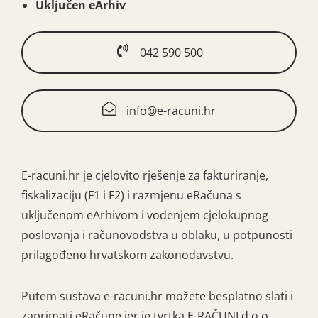
Uključen eArhiv
042 590 500
info@e-racuni.hr
E-racuni.hr je cjelovito rješenje za fakturiranje,
fiskalizaciju (F1 i F2) i razmjenu eRačuna s
uključenom eArhivom i vođenjem cjelokupnog
poslovanja i računovodstva u oblaku, u potpunosti
prilagođeno hrvatskom zakonodavstvu.
Putem sustava e-racuni.hr možete besplatno slati i
zaprimati eRačune jer je tvrtka E-RAČUNI d.o.o.