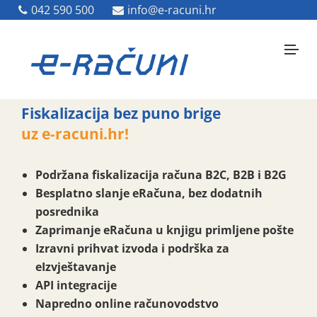
042 590 500
042 590 500
info@e-racuni.hr
info@e-racuni.hr
Fiskalizacija bez puno brige
uz e-racuni.hr!
Podržana fiskalizacija računa B2C, B2B i B2G
Besplatno slanje eRačuna, bez dodatnih
posrednika
Zaprimanje eRačuna u knjigu primljene pošte
Izravni prihvat izvoda i podrška za
eIzvještavanje
API integracije
Napredno online računovodstvo