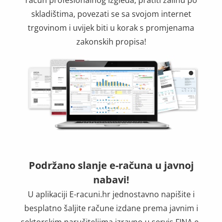
skladištima, povezati se sa svojom internet
trgovinom i uvijek biti u korak s promjenama
zakonskih propisa!
Podržano slanje e-računa u javnoj
nabavi!
U aplikaciji E-racuni.hr jednostavno napišite i
besplatno šaljite račune izdane prema javnim i
sektorskim naručiteljima izravno u servis FINA e-