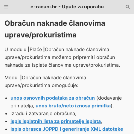
e-racuni.hr - Upute za uporabu
Obračun naknade članovima
uprave/prokuristima
U modulu
|
Plaće
|
Obračun naknade članovima
uprave/prokuristima
možemo pripremiti obračun
naknada za isplate članovima uprave/prokuristima.
Modul
|
Obračun naknade članovima
uprave/prokuristima
omogućuje:
unos osnovnih podataka za obračun
(dodavanje
primatelja,
unos bruto/neto iznosa primitka
),
izradu i zatvaranje obračuna,
ispis isplatnih lista za primatelje isplata
,
ispis obrasca JOPPD i generiranje XML datoteke