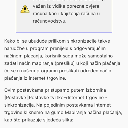
važan iz vidika porezne ovjere
računa kao i knjiženja računa u
računovodstvu.
Kako bi se ubuduće prilikom sinkronizacije takve
narudžbe u program prenijele s odgovarajućim
načinom plaćanja, korisnik sada može samostalno
zadati način mapiranja (presliku) u koji način plaćanja
će se u našem programu preslikati određen način
plaćanja iz internet trgovine.
Ovim postavkama pristupamo putem izbornika
|
Postavke
|
Postavke tvrtke->Internet trgovine -
sinkronizacija
. Na pojedinim postavkama internet
trgovine kliknemo na gumb
Mapiranje načina plaćanja
,
kao što prikazuje sljedeća slika: