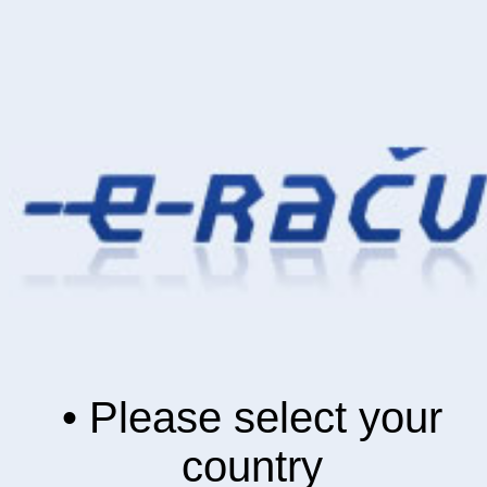
• Please select your
country
• Izberite vašo
lokalizacijo
• Izaberite Vašu zemlju