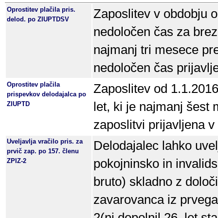
Oprostitev plačila pris.
Zaposlitev v obdobju 
delod. po ZIUPTDSV
nedoločen čas za brezp
najmanj tri mesece pre
nedoločen čas prijavlj
Oprostitev plačila
Zaposlitev od 1.1.2016
prispevkov delodajalca po
let, ki je najmanj šes
ZIUPTD
zaposlitvi prijavljena 
Uveljavlja vračilo pris. za
Delodajalec lahko uvel
prvič zap. po 157. členu
pokojninsko in invalid
ZPIZ-2
bruto) skladno z določi
zavarovanca iz prvega
2(ni dopolnil 26. let st