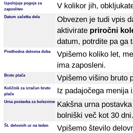
Izpolnjuje pogoje za
V kolikor jih, obkljukat
zaposlitev
Datum začetka dela
Obvezen je tudi vpis 
aktivirate
priročni ko
datum, potrdite pa ga t
Predhodna delovna doba
Vpišemo koliko let, m
ima zaposleni.
Bruto plača
Vpišemo višino bruto 
Količnik za izračun bruto
Iz padajočega menija i
plače
Urna postavka za boleznine
Kakšna urna postavka 
bolniški več kot 30 dni
Št. delovnih ur na teden
Vpišemo število delovn