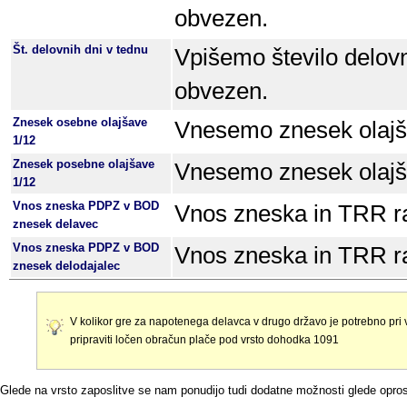
obvezen.
Št. delovnih dni v tednu
Vpišemo število delovn
obvezen.
Znesek osebne olajšave
Vnesemo znesek olajš
1/12
Znesek posebne olajšave
Vnesemo znesek olajš
1/12
Vnos zneska PDPZ v BOD
Vnos zneska in TRR r
znesek delavec
Vnos zneska PDPZ v BOD
Vnos zneska in TRR r
znesek delodajalec
V kolikor gre za napotenega delavca v drugo državo je potrebno pri v
pripraviti ločen obračun plače pod vrsto dohodka 1091
Glede na vrsto zaposlitve se nam ponudijo tudi dodatne možnosti glede opros