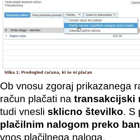
Slika 1: Predogled računa, ki še ni plačan
Ob vnosu zgoraj prikazanega ra
račun plačati na
transakcijski
tudi vnesli
sklicno številko
. S
plačilnim nalogom preko ba
vnos plačilnega naloga.