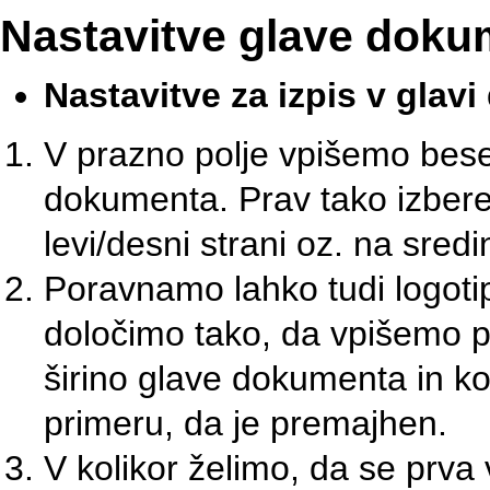
Nastavitve glave doku
Nastavitve za izpis v glav
V prazno polje vpišemo besedi
dokumenta. Prav tako izberem
levi/desni strani oz. na sred
Poravnamo lahko tudi logotip
določimo tako, da vpišemo po
širino glave dokumenta in ko
primeru, da je premajhen.
V kolikor želimo, da se prva 