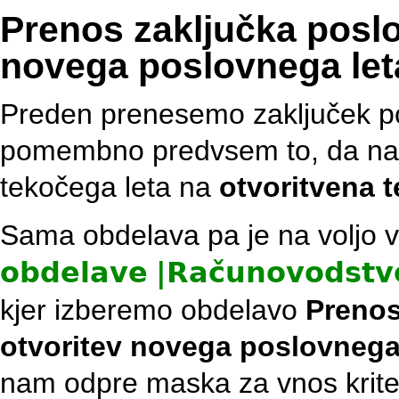
Prenos zaključka poslo
novega poslovnega let
Preden prenesemo zaključek pos
pomembno predvsem to, da nast
tekočega leta na
otvoritvena t
Sama obdelava pa je na voljo
obdelave
|
Računovodstv
kjer izberemo obdelavo
Prenos
otvoritev novega poslovnega
nam odpre maska za vnos krite