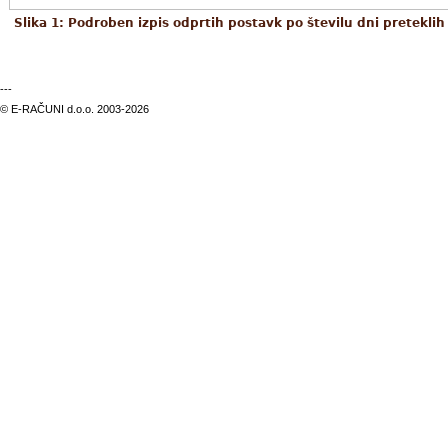
Slika 1: Podroben izpis odprtih postavk po številu dni pretekli
---
© E-RAČUNI d.o.o. 2003-2026