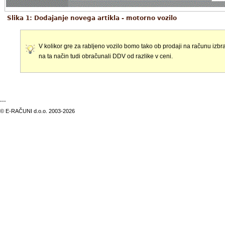
Slika 1: Dodajanje novega artikla - motorno vozilo
V kolikor gre za rabljeno vozilo bomo tako ob prodaji na računu izbra
na ta način tudi obračunali DDV od razlike v ceni.
---
© E-RAČUNI d.o.o. 2003-2026