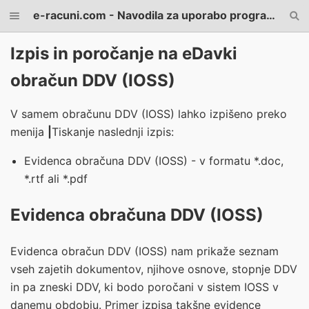
e-racuni.com - Navodila za uporabo programa
Izpis in poročanje na eDavki
obračun DDV (IOSS)
V samem obračunu DDV (IOSS) lahko izpišeno preko
menija
|
Tiskanje
naslednji izpis:
Evidenca obračuna DDV (IOSS) - v formatu *.doc,
*.rtf ali *.pdf
Evidenca obračuna DDV (IOSS)
Evidenca obračun DDV (IOSS) nam prikaže seznam
vseh zajetih dokumentov, njihove osnove, stopnje DDV
in pa zneski DDV, ki bodo poročani v sistem IOSS v
danemu obdobju. Primer izpisa takšne evidence