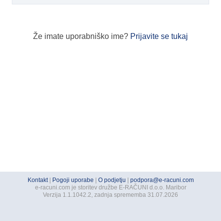
Že imate uporabniško ime?
Prijavite se tukaj
Kontakt
|
Pogoji uporabe
|
O podjetju
|
podpora@e-racuni.com
e-racuni.com je storitev družbe E-RAČUNI d.o.o. Maribor
Verzija 1.1.1042.2, zadnja sprememba 31.07.2026