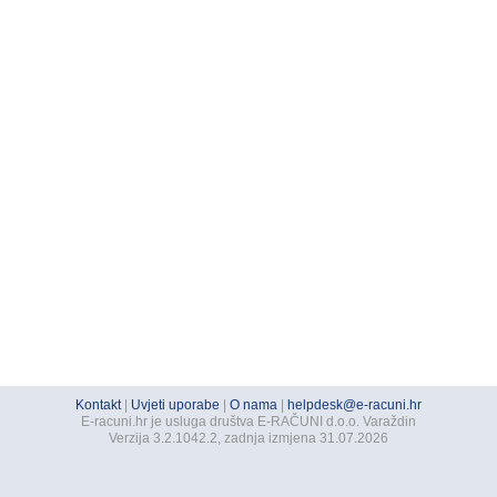
Kontakt
|
Uvjeti uporabe
|
O nama
|
helpdesk@e-racuni.hr
E-racuni.hr je usluga društva E-RAČUNI d.o.o. Varaždin
Verzija 3.2.1042.2, zadnja izmjena 31.07.2026