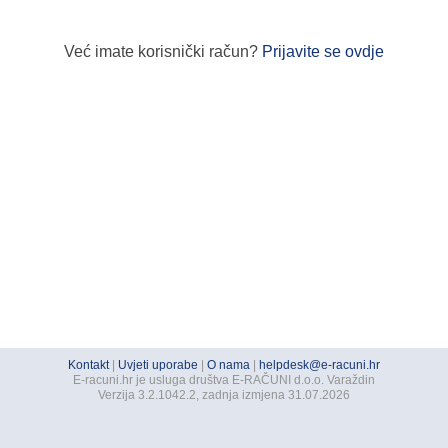
Već imate korisnički račun?
Prijavite se ovdje
Kontakt
|
Uvjeti uporabe
|
O nama
|
helpdesk@e-racuni.hr
E-racuni.hr je usluga društva E-RAČUNI d.o.o. Varaždin
Verzija 3.2.1042.2, zadnja izmjena 31.07.2026