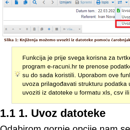
Slika 1: Knjiženja možemo uvoziti iz datoteke pomoću čarobnja
Funkcija je prije svega korisna za tvrtke
program e-racuni.hr te prenose podatke
su do sada koristili. Uporabom ove funk
uvoza prilagođavati strukturu podatka
uvoziti iz datoteke u formatu xls, csv il
1.1 1. Uvoz datoteke
Odabirom gornje opcije nam se