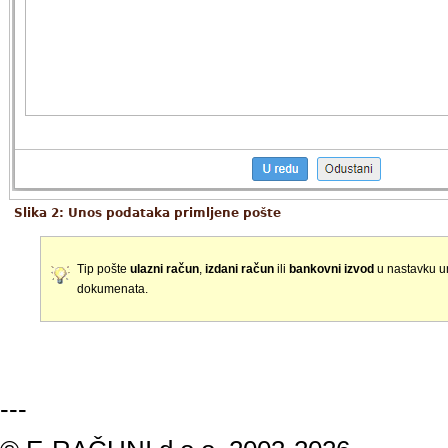
Slika 2: Unos podataka primljene pošte
Tip pošte
ulazni račun
,
izdani račun
ili
bankovni izvod
u nastavku u
dokumenata.
---