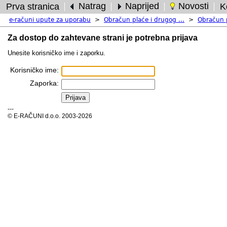
Natrag
Naprijed
Novosti
Prva stranica
Ko
e-računi upute za uporabu
>
Obračun plaće i drugog ...
>
Obračun 
Za dostop do zahtevane strani je potrebna prijava
Unesite korisničko ime i zaporku.
Korisničko ime:
Zaporka:
---
© E-RAČUNI d.o.o. 2003-2026