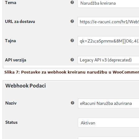
Slika 7: Postavke za webhook kreiranu narudžbu u WooComme