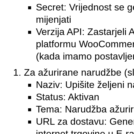
Secret: Vrijednost se g
mijenjati
Verzija API: Zastarjel
platformu WooCommerce
(kada imamo postavlj
Za ažurirane narudžbe (sl
Naziv: Upišite željeni n
Status: Aktivan
Tema: Narudžba ažuri
URL za dostavu: Gener
internet trgovine u E-r