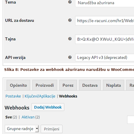
Slika 8: Postavke za webhook ažuriranu narudžbu u WooComm