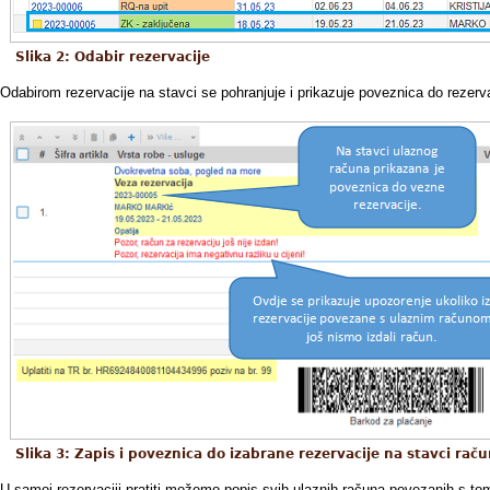
Slika 2: Odabir rezervacije
Odabirom rezervacije na stavci se pohranjuje i prikazuje poveznica do rezerva
Slika 3: Zapis i poveznica do izabrane rezervacije na stavci rač
U samoj rezervaciji pratiti možemo popis svih ulaznih računa povezanih s tom 