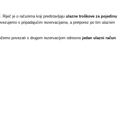
i
. Riječ je o računima koji predstavljaju
ulazne troškove za pojedinu
ovezujemo s pripadajućim rezervacijama, a pretporez po tim ulaznim
a možemo povezati s drugom rezervacijom odnosno
jedan ulazni račun