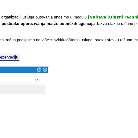
li organizaciji usluga putovanja unosimo u modulu
|
Nabava
|
Ulazni račun
postupku oporezivanja marže putničkih agencija
, takve ulazne račune p
azni račun podijelimo na više stavki/korištenih usluga, svaku stavku račun
rezervaciju
.