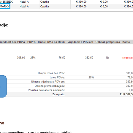
cije:
una
rezervacijom, u za to predviđenoj tablici: