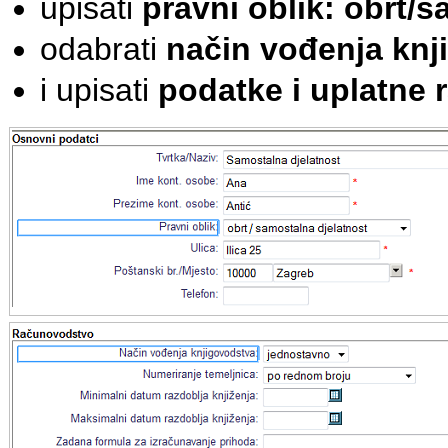
upisati
pravni oblik: obrt/
odabrati
način vođenja knj
i upisati
podatke i uplatne