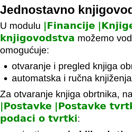
Jednostavno knjigovods
U modulu
|
Financije
|
Knjig
knjigovodstva
možemo vodit
omogućuje:
otvaranje i pregled knjiga ob
automatska i ručna knjižen
Za otvaranje knjiga obrtnika, na
|
Postavke
|
Postavke tvrt
podaci o tvrtki
: