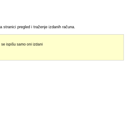
a stranici pregled i traženje izdanih računa.
 se ispišu samo oni izdani