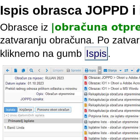
Ispis obrasca JOPPD i i
Obrasce iz
|
obračuna otpr
zatvaranju obračuna. Po zatvara
kliknemo na gumb
Ispis
.