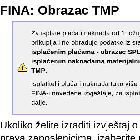
FINA: Obrazac TMP
Za isplate plaća i naknada od 1. ož
prikuplja i ne obrađuje podatke iz st
isplaćenim plaćama - obrazac SP
isplaćenim naknadama materijalni
TMP
.
Isplatitelji plaća i naknada tako viš
FINA-i navedene izvještaje, za ispl
dalje.
Ukoliko želite izraditi izvještaj
prava zaposlenicima, izaberite