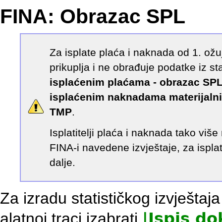
FINA: Obrazac SPL
Za isplate plaća i naknada od 1. ož
prikuplja i ne obrađuje podatke iz st
isplaćenim plaćama - obrazac SP
isplaćenim naknadama materijalni
TMP
.
Isplatitelji plaća i naknada tako viš
FINA-i navedene izvještaje, za ispl
dalje.
Za izradu statističkog izvještaj
alatnoj traci izabrati
|
Ispis d