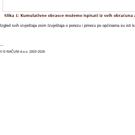
Slika 1: Kumulativne obrasce možemo ispisati iz svih obračuna 
Izgled svih izvještaja osim Izvještaja o porezu i prirezu po općinama su isti
---
© E-RAČUNI d.o.o. 2003-2026