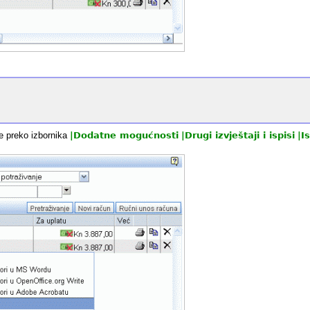
e preko izbornika
|
Dodatne mogućnosti
|
Drugi izvještaji i ispisi
|
I