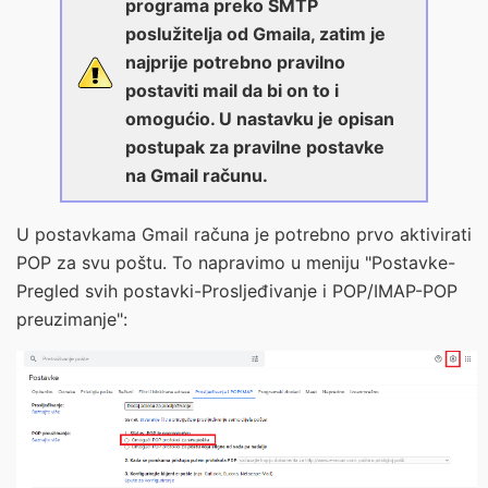
programa preko SMTP
poslužitelja od Gmaila, zatim je
najprije potrebno pravilno
postaviti mail da bi on to i
omogućio. U nastavku je opisan
postupak za pravilne postavke
na Gmail računu.
U postavkama Gmail računa je potrebno prvo aktivirati
POP za svu poštu. To napravimo u meniju "Postavke-
Pregled svih postavki-Prosljeđivanje i POP/IMAP-POP
preuzimanje":