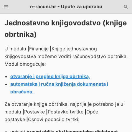
e-racuni.hr - Upute za uporabu
Jednostavno knjigovodstvo (knjige
obrtnika)
U modulu
|
Financije
|
Knjige jednostavnog
knjigovodstva
možemo voditi računovodstvo obrtnika.
Modul omogućuje:
otvaranje i pregled knjiga obrtnika,
automatska i ručna knjiženja dokumenata i
obračuna.
Za otvaranje knjiga obrtnika, najprije je potrebno je u
modulu
|
Postavke
|
Postavke tvrtke
|
Opće
postavke
|
Osnovi podaci o tvrtki
:
upisati
pravni oblik: obrt/samostalna djelatnost
,